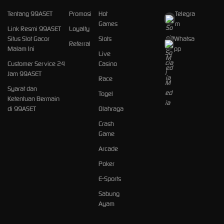
Tentang 99ASET
Promosi
Hot
Telegra
Games
m
Link Resmi 99ASET
Loyalty
Situs Slot Gacor
Slots
Whatsa
Referral
Malam Ini
pp
Live
Customer Service 24
Casino
Jam 99ASET
Race
Syarat dan
Togel
Ketentuan Bermain
di 99ASET
Olahraga
Crash
Game
Arcade
Poker
E-Sports
Sabung
Ayam