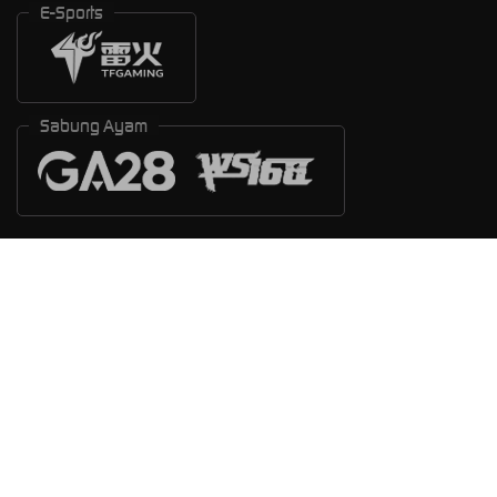
E-Sports
Sabung Ayam