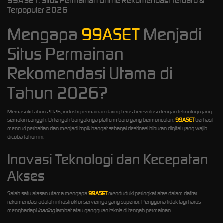
99ASET: Situs Permainan Online Rekomendasi Terbaru &
Terpopuler 2026
Mengapa
99ASET
Menjadi
Situs Permainan
Rekomendasi Utama di
Tahun 2026?
Memasuki tahun 2026, industri permainan daring terus berevolusi dengan teknologi yang
semakin canggih. Di tengah banyaknya platform baru yang bermunculan,
99ASET
berhasil
mencuri perhatian dan menjadi topik hangat sebagai destinasi hiburan digital yang wajib
dicoba tahun ini.
Inovasi Teknologi dan Kecepatan
Akses
Salah satu alasan utama mengapa
99ASET
menduduki peringkat atas dalam daftar
rekomendasi adalah infrastruktur servernya yang superior. Pengguna tidak lagi harus
menghadapi
loading
lambat atau gangguan teknis di tengah permainan.