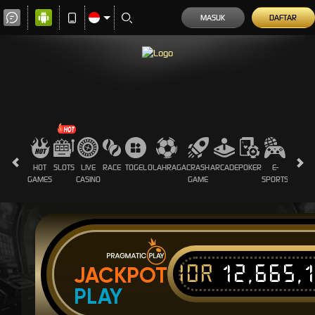
MASUK
DAFTAR
HOT
SLOTS
LIVE
RACE
TOGEL
OLAHRAGA
CRASH
ARCADE
POKER
E-
SABUN
GAMES
CASINO
GAME
SPORTS
AYAM
IDR
12,665,
JACKPOT
PLAY