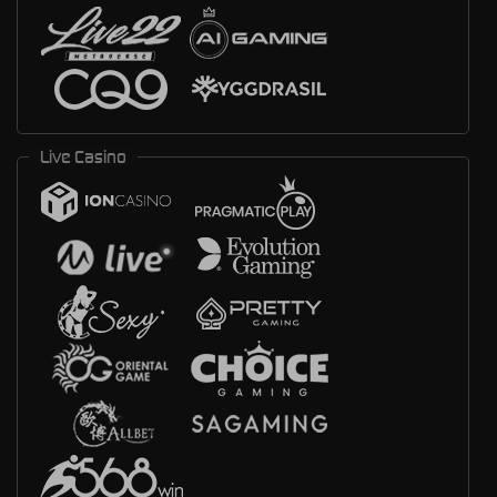
Live Casino