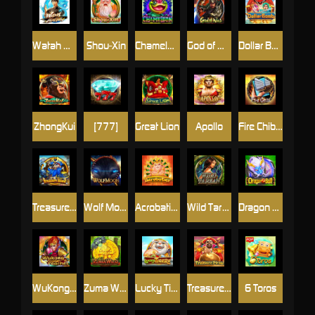
Watah Master
Shou-Xin
Chameleon
God of War
Dollar Bomb
ZhongKui
[777]
Great Lion
Apollo
Fire Chibi M
Treasure Island
Wolf Moon
Acrobatics
Wild Tarzan
Dragon Ball
WuKong&Peaches
Zuma Wild
Lucky Tigers
Treasure Pirate
6 Toros