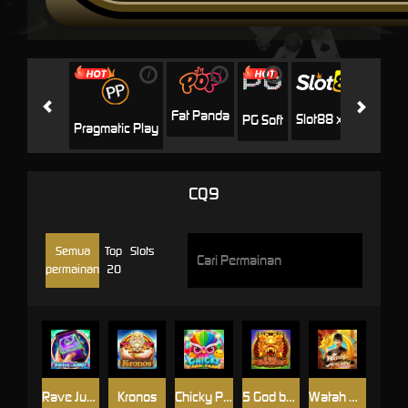
i
i
i
i
i
Facha
Fat Panda
Slot88 x PP
PG Soft
Pragmatic Play
CQ9
Semua
Top
Slots
permainan
20
Rave Jump Mobile
Kronos
Chicky Parm Parm
5 God beasts
Watah Master Turbo