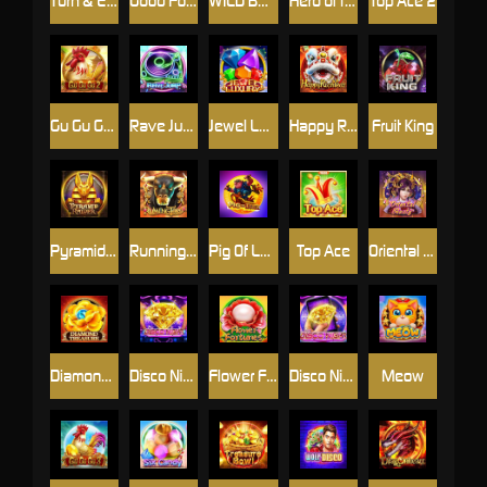
Turn & Earn
Good Fortune M
WILD BOUNTY 2
Hero of the 3 Kingdoms - Cao Cao
Top Ace 2
Gu Gu Gu2
Rave Jump
Jewel Luxury
Happy Rich Year
Fruit King
Pyramid Raider
Running Toro
Pig Of Luck
Top Ace
Oriental Beauty
Diamond Treasure
Disco Night
Flower Fortunes
Disco Night M
Meow