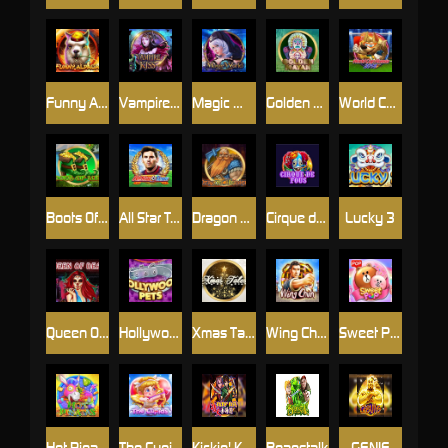
Funny Alpaca
Vampire Kiss
Magic World
Golden Mayan
World Cup Russia 2018
Boots Of Luck
All Star Team
Dragon Hunters
Cirque de fous
Lucky 3
Queen Of Dead
Hollywood Pets
Xmas Tales
Wing Chun
Sweet POP
Hot Pinatas
The Cupids
Kickin' Kash
Beanstalk
GENIE