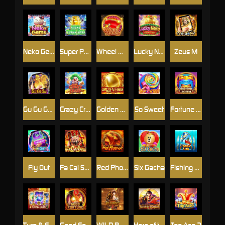
Neko Gems
Super Power Bank
Wheel Money
Lucky Neko New Year
Zeus M
Gu Gu Gu M
Crazy Crazy
Golden Eggs
So Sweet
Fortune Totem
Fly Out
Fa Cai Shen M
Red Phoenix
Six Gacha
Fishing King