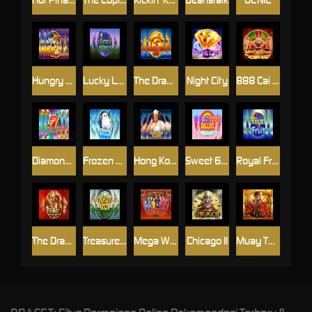
Hungry Cats
Lucky Legend
The Dragon Brings Wealth
Night City
888 Cai Shen
Diamond Fruit
Frozen World
Hong Kong Flavor
Sweet 666 Deluxe
Royal Fruit
The Dragon Brings Wealth 2
Treasure Koi
Mega Winner
Chicago II
Muay Thai