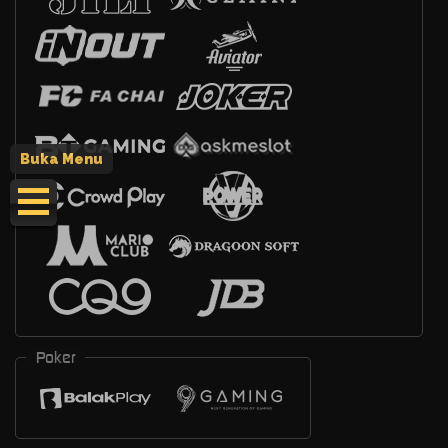
Buka Menu
Poker