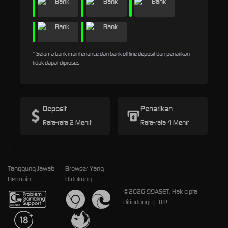
* Selama bank maintenance dan bank offline deposit dan penarikan
tidak dapat diproses
Deposit
Penarikan
Rata-rata 2 Menit
Rata-rata 4 Menit
Tanggung Jawab
Browser Yang
Bermain
Didukung
©2026 99ASET. Hak cipta
dilindungi | 18+