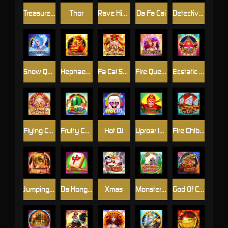
Treasure of Seti
Thor
Rave High
Da Fa Cai
Detective Dee
Snow Queen
Hephaestus
Fa Cai Shen
Fire Queen2
Ecstatic Circus
Flying Cai Shen
Fruity Carnival
Hot DJ
Uproar In Heaven
Fire Chibi 2
Jumping Mobile
Da Hong Zhong
Xmas
Monster Hunter
God Of Chess