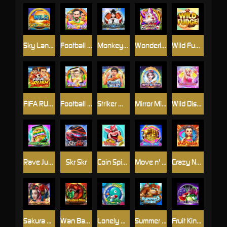
Sky Lantern
Football Fever M
Monkey Office Legend
Wonderland
Wild Fudge
FIFA RUSH
Football Fever
Striker WILD
Mirror Mirror
Wild Disco Night
Rave Jump 2 M
Skr Skr
Coin Spinner
Move n' Jump
Crazy Nuozha
Sakura Legend
Wan Bao Dino
Lonely Planet
Summer Mood
Fruit King II