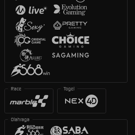
Race
Togel
Olahraga