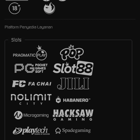
Platform Penyedia Layanan
Slots