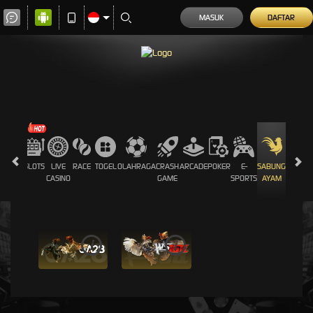
MASUK
DAFTAR
HOT
SLOTS
LIVE
RACE
TOGEL
OLAHRAGA
CRASH
ARCADE
POKER
E-
SABUNG
PROMOS
GAMES
CASINO
GAME
SPORTS
AYAM
i
i