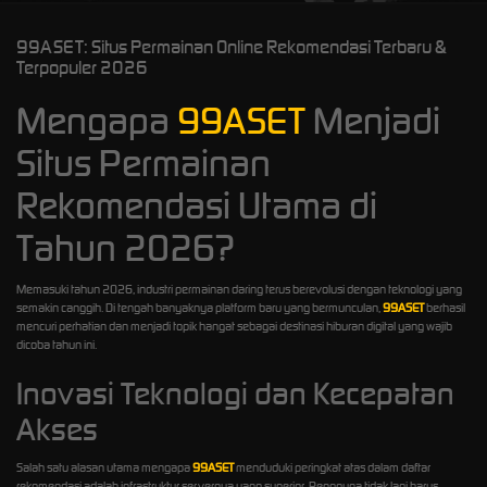
99ASET: Situs Permainan Online Rekomendasi Terbaru &
Terpopuler 2026
Mengapa
99ASET
Menjadi
Situs Permainan
Rekomendasi Utama di
Tahun 2026?
Memasuki tahun 2026, industri permainan daring terus berevolusi dengan teknologi yang
semakin canggih. Di tengah banyaknya platform baru yang bermunculan,
99ASET
berhasil
mencuri perhatian dan menjadi topik hangat sebagai destinasi hiburan digital yang wajib
dicoba tahun ini.
Inovasi Teknologi dan Kecepatan
Akses
Salah satu alasan utama mengapa
99ASET
menduduki peringkat atas dalam daftar
rekomendasi adalah infrastruktur servernya yang superior. Pengguna tidak lagi harus