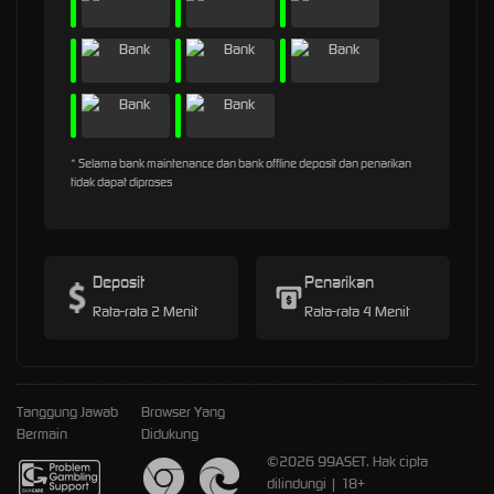
* Selama bank maintenance dan bank offline deposit dan penarikan
tidak dapat diproses
Deposit
Penarikan
Rata-rata 2 Menit
Rata-rata 4 Menit
Tanggung Jawab
Browser Yang
Bermain
Didukung
©2026 99ASET. Hak cipta
dilindungi | 18+