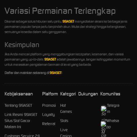
Variasi Permainan Terlengkap
Dikenal sebagai solusi hiburan satu pintu,
99ASET
menyediakan akses ke berbagai jenis
permainan populer tanpa perlu berpindah akun. Mulai dari strategi hingga ketangkasan,
semuanya tersedia dalam satu genggaman.
Kesimpulan
Jika Anda mencari platform yang menggabungkan kecepatan, keamanan, dan variasi
permainan yang
up-to-date
,
99ASET
adalah jawabannya. Jangan ketinggalan momentum
untuk merasakan pengalaman bermain di level yang berbeda.
Daftar dan mainkan sekarang di
99ASET
!
Kebijaksanaan
Platform
Kategori
Dukungan
Komunitas
Tentang 99ASET
Promosi
Hot
Telegra
Games
m
Link Resmi 99ASET
Loyalty
Situs Slot Gacor
Slots
Whatsa
Referral
Malam Ini
pp
Live
Customer Service 24
Casino