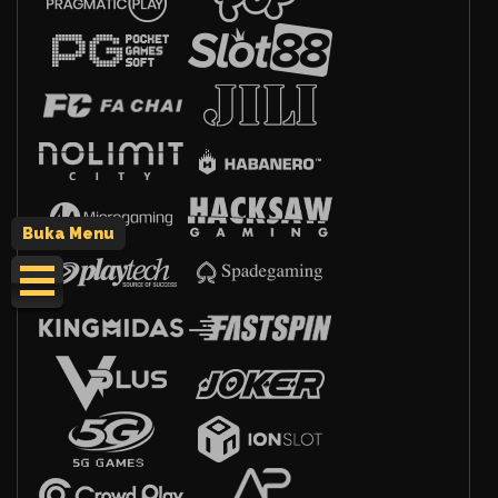
Buka Menu