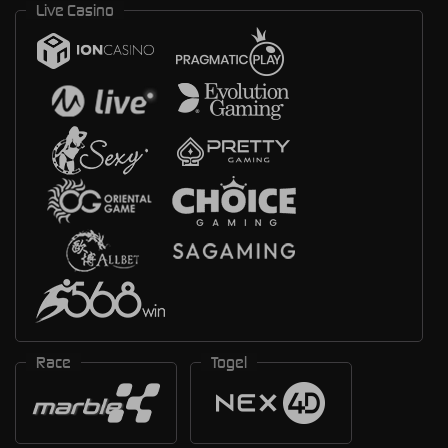
Live Casino
Race
Togel