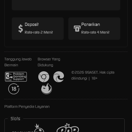
Deposit
Penarikan
Rata-rata 2 Menit
Rata-rata 4 Menit
Tanggung Jawab
Browser Yang
Bermain
Didukung
©2026 99ASET. Hak cipta
dilindungi | 18+
Platform Penyedia Layanan
Slots