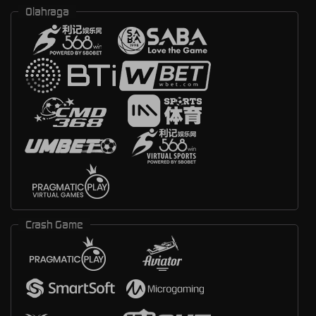
Olahraga
Crash Game