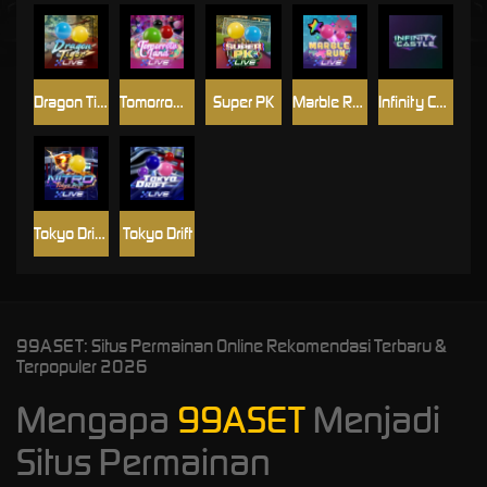
Dragon Tiger
Tomorrow land
Super PK
Marble Run
Infinity Castle
Tokyo Drift Nitro
Tokyo Drift
99ASET: Situs Permainan Online Rekomendasi Terbaru &
Terpopuler 2026
Mengapa
99ASET
Menjadi
Situs Permainan